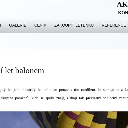
AK
KON
M
GALERIE
CENÍK
ZAKOUPIT LETENKU
REFERENCE
í let balonem
ejný let jako klasický let balonem pouze s tím rozdílem, že startujeme z k
skupina pasažerů, kteří se spolu znají, získají tak překrásný společný zážite