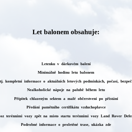
Let balonem obsahuje:
Letenku v dárkovém balení
Minimálně hodinu letu balonem
 tj. kompletní informace o aktuálních letových podmínkách, počasí, bezpeč
Nealkoholické nápoje na palubě během letu
Přípitek chlazeným sektem a malé občerstvení po přistání
Předání pamětního certifikátu vzduchoplavce
oz terénními vozy zpět na místo startu terénními vozy Land Rover Defe
Podrobné informace o proletěné trase, ukázka zde