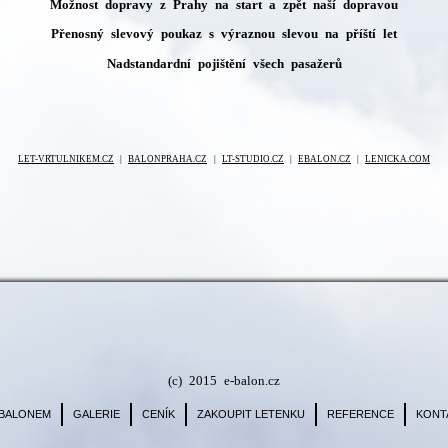
Možnost dopravy z Prahy na start a zpět naší dopravou
Přenosný slevový poukaz s výraznou slevou na příští let
Nadstandardní pojištění všech pasažerů
LET-VRTULNIKEM.CZ
|
BALONPRAHA.CZ
|
LT-STUDIO.CZ
|
EBALON.CZ
|
LENICKA.COM
(c) 2015 e-balon.cz
 BALONEM
GALERIE
CENÍK
ZAKOUPIT LETENKU
REFERENCE
KONT