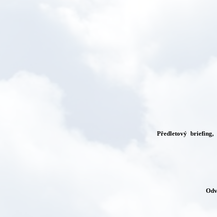
Předletový briefing,
Odv