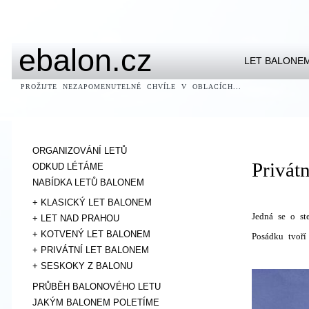
ebalon.cz
LET BALONE
PROŽIJTE NEZAPOMENUTELNÉ CHVÍLE V OBLACÍCH...
anadolu yakası escort
sakarya escort
ümraniye escort bayan
bursa escort bayanlar
http://www.bursaelit.com
ORGANIZOVÁNÍ LETŮ
Privátn
ODKUD LÉTÁME
NABÍDKA LETŮ BALONEM
+ KLASICKÝ LET BALONEM
Jedná se o st
+ LET NAD PRAHOU
+ KOTVENÝ LET BALONEM
Posádku tvoří 
+ PRIVÁTNÍ LET BALONEM
+ SESKOKY Z BALONU
PRŮBĚH BALONOVÉHO LETU
JAKÝM BALONEM POLETÍME